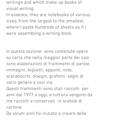
writings and which make up books of
visual writing.
In essence, they are notebooks of various
sizes, from the largest to the smallest,
where I paste hundreds of sheets as if I
were assembling a writing book.
In questa sezione sono contenute opere
su carta che nella maggior parte dei casi
sono elaborazioni di frammenti di parole,
immagini, biglietti, appunti, note,
scarabocchi, disegni, grafemi, segni di
vario genere e così via.
Questi frammenti sono stati raccolti per
anni dal 1977 a oggi, e tutt’ora vengono da
me raccolti e conservati in scatole di
cartone.
Da alcuni anni ho iniziato a creare delle
raccolte di queste che io chiamo visual
writings e che compongono dei libri di
scrittura visiva.
In sostanza sono taccuini di varie